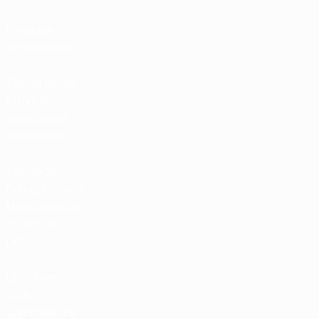
Entradas /
Hospitalidad
Tienda de las
fútbol de
selecciones
nacionales
Tienda de
Competiciones
Masculinas de
Clubes de la
UEFA
UEFA Men's
Club
Competitions