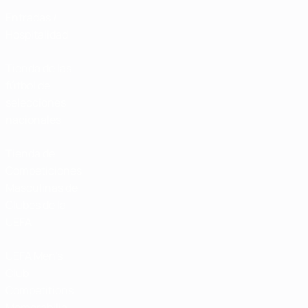
Entradas /
Hospitalidad
Tienda de las
fútbol de
selecciones
nacionales
Tienda de
Competiciones
Masculinas de
Clubes de la
UEFA
UEFA Men's
Club
Competitions
Memorabilia