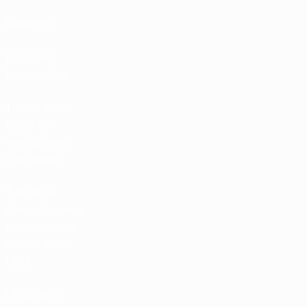
Rankings
Entradas /
Hospitalidad
Tienda de las
fútbol de
selecciones
nacionales
Tienda de
Competiciones
Masculinas de
Clubes de la
UEFA
UEFA Men's