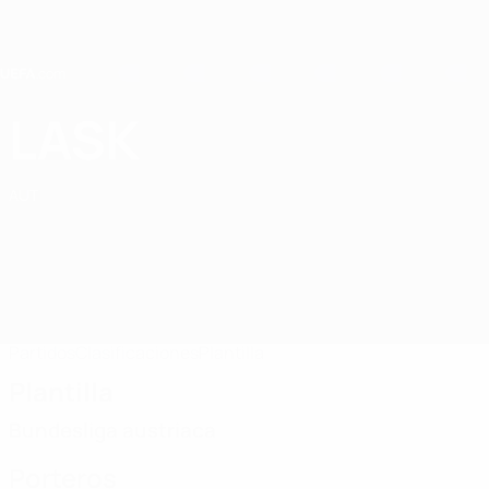
Saltar
al
contenido
principal
Home
LASK
LASK
AUT
Partidos
Clasificaciones
Plantilla
Plantilla
Bundesliga austriaca
Porteros