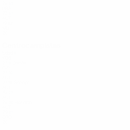
24
43
BRA
23
47
AUT
19
52
MLI
20
Centrocampistas
Edad
5
KOS
23
Daněk
9
CZE
23
10
AUT
27
Schöpf
18
AUT
32
27
AUT
24
Horvath
30
AUT
29
51
CRO
20