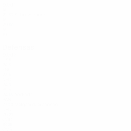
Edad
1
AUT
22
Schützenauer
33
AUT
29
50
AUT
19
Defensas
Edad
2
USA
24
3
ENG
23
4
NED
24
6
SUR
24
Andrade
16
PAN
27
Mølgaard Jørgensen
20
DEN
26
21
COD
18
25
CMR