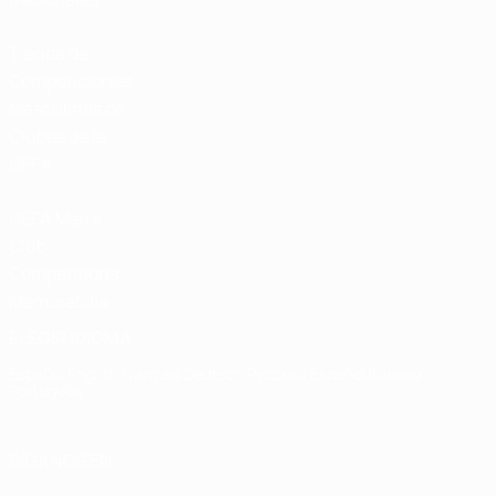
Tienda de
Competiciones
Masculinas de
Clubes de la
UEFA
UEFA Men's
Club
Competitions
Memorabilia
ELEGIR IDIOMA
Español
English
Français
Deutsch
Русский
Español
Italiano
Português
SÍGANOS EN