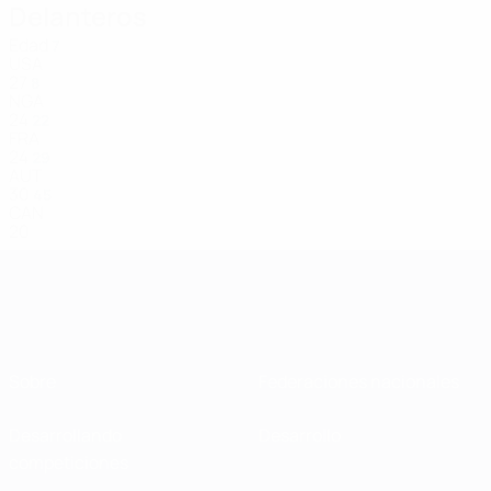
Delanteros
Edad
7
USA
27
8
NGA
24
22
FRA
24
29
AUT
30
45
CAN
20
Sobre
Federaciones nacionales
Desarrollando
Desarrollo
competiciones