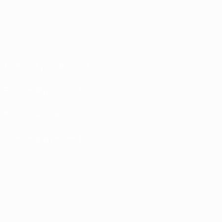
Términos y condiciones
Política de privacidad
Política de cookies
Ajustes de privacidad
© 1998-2026 UEFA. Todos los derechos reservados
La palabra UEFA, el logo de la UEFA y todas las marcas relacionadas con las
competiciones de la UEFA están protegidas por las marcas registradas y/o por
el copyright de UEFA. Se prohíbe el uso de estas marcas registradas para uso
comercial. El uso de UEFA.com significa la aceptación de sus Términos,