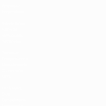
Entradas /
Hospitalidad
Tienda de las
fútbol de
selecciones
nacionales
Tienda de
Competiciones
Masculinas de
Clubes de la
UEFA
UEFA Men's
Club
Competitions
Memorabilia