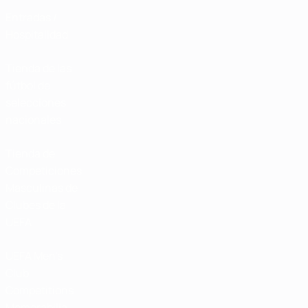
Entradas /
Hospitalidad
Tienda de las
fútbol de
selecciones
nacionales
Tienda de
Competiciones
Masculinas de
Clubes de la
UEFA
UEFA Men's
Club
Competitions
Memorabilia