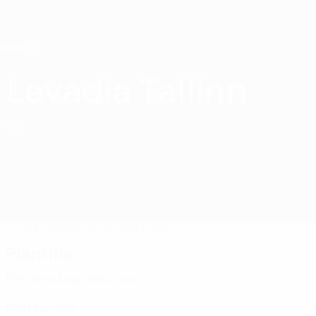
Saltar
al
contenido
principal
Home
Levadia Tallinn
FCI Levadia Tallinn
EST
Partidos
Clasificaciones
Plantilla
Plantilla
Primera Liga estonia
Porteros