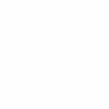
Centrocampistas
Edad
ESP
20
8
RUS
31
Ainsalu
11
EST
30
14
EST
21
18
BRA
23
21
EST
18
Liivak
23
EST
30
24
EST
16
25
EST
16
33
GHA
22
36
BRA
24