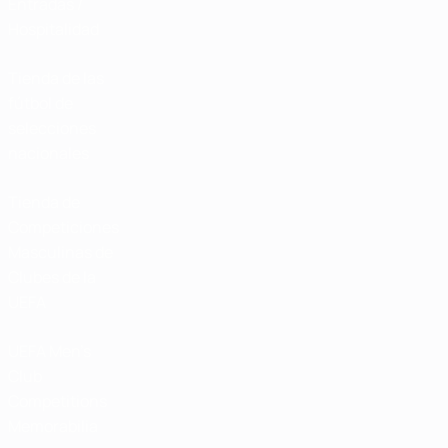
Entradas /
Hospitalidad
Tienda de las
fútbol de
selecciones
nacionales
Tienda de
Competiciones
Masculinas de
Clubes de la
UEFA
UEFA Men's
Club
Competitions
Memorabilia