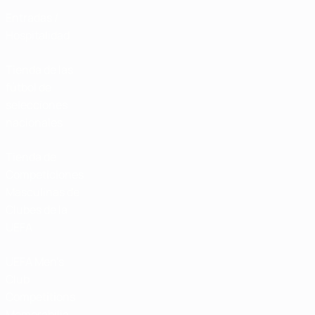
Entradas /
Hospitalidad
Tienda de las
fútbol de
selecciones
nacionales
Tienda de
Competiciones
Masculinas de
Clubes de la
UEFA
UEFA Men's
Club
Competitions
Memorabilia