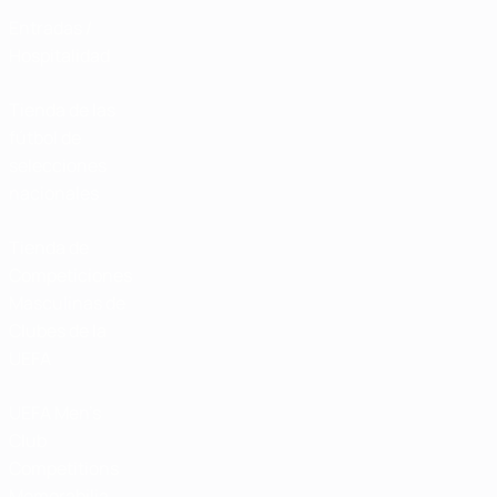
Entradas /
Hospitalidad
Tienda de las
fútbol de
selecciones
nacionales
Tienda de
Competiciones
Masculinas de
Clubes de la
UEFA
UEFA Men's
Club
Competitions
Memorabilia