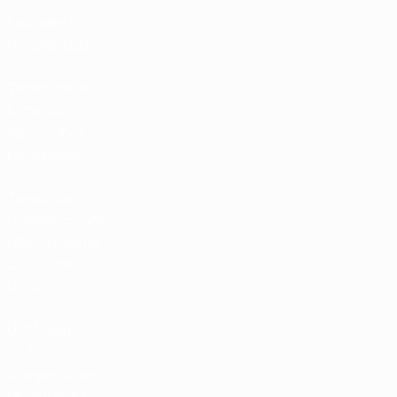
Entradas /
Hospitalidad
Tienda de las
fútbol de
selecciones
nacionales
Tienda de
Competiciones
Masculinas de
Clubes de la
UEFA
UEFA Men's
Club
Competitions
Memorabilia