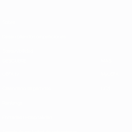
Sobre
Desarrollando competiciones
Sostenibilidad
DESCUBRE
MÁS
UEFA.tv
MyUEFA
Calendario de partidos
UC3
Rankings
Entradas / Hospitalidad
Tienda de las fútbol de selecciones