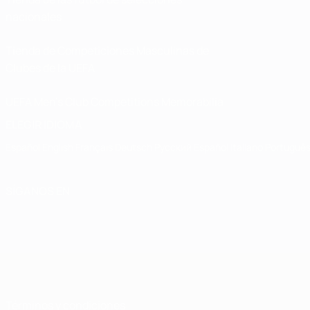
nacionales
Tienda de Competiciones Masculinas de
Clubes de la UEFA
UEFA Men's Club Competitions Memorabilia
ELEGIR IDIOMA
Español
English
Français
Deutsch
Русский
Español
Italiano
Portuguê
SÍGANOS EN
Términos y condiciones