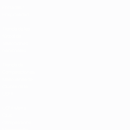
Entradas /
Hospitalidad
Tienda de las
fútbol de
selecciones
nacionales
Tienda de
Competiciones
Masculinas de
Clubes de la
UEFA
UEFA Men's
Club
Competitions
Memorabilia