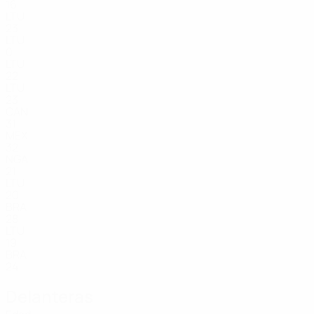
16
LTU
23
LTU
0
LTU
22
LTU
23
CAN
31
MEX
32
NGA
21
LTU
20
BRA
28
LTU
19
BRA
24
Delanteras