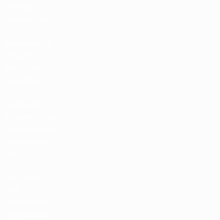
Entradas /
Hospitalidad
Tienda de las
fútbol de
selecciones
nacionales
Tienda de
Competiciones
Masculinas de
Clubes de la
UEFA
UEFA Men's
Club
Competitions
Memorabilia