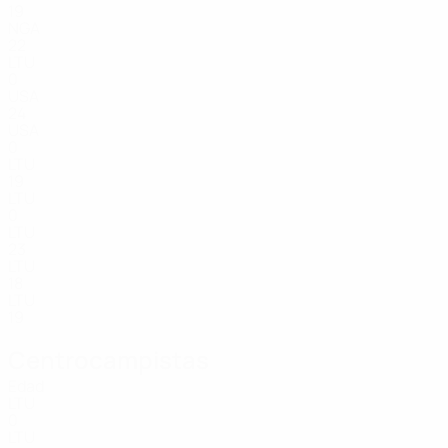
19
NGA
22
LTU
0
USA
24
USA
0
LTU
19
LTU
0
LTU
23
LTU
18
LTU
19
Centrocampistas
Edad
LTU
0
LTU