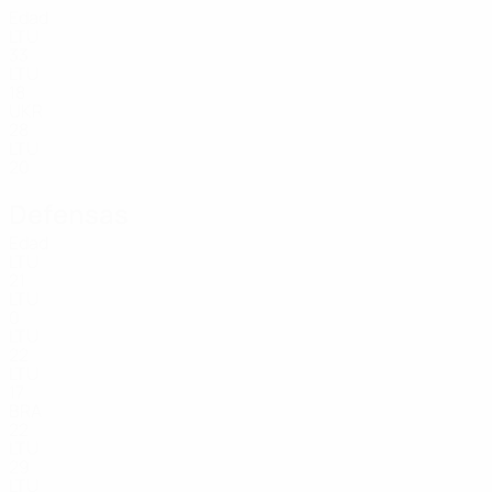
Edad
LTU
33
LTU
18
UKR
28
LTU
20
Defensas
Edad
LTU
21
LTU
0
LTU
22
LTU
17
BRA
22
LTU
29
LTU