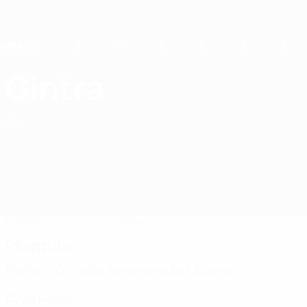
Saltar
al
contenido
principal
Home
Gintra
FC Gintra
LTU
Partidos
Clasificaciones
Plantilla
Plantilla
Primera División femenina de Lituania
Porteras