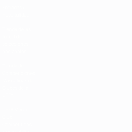
Entradas /
Hospitalidad
Tienda de las
fútbol de
selecciones
nacionales
Tienda de
Competiciones
Masculinas de
Clubes de la
UEFA
UEFA Men's
Club
Competitions
Memorabilia