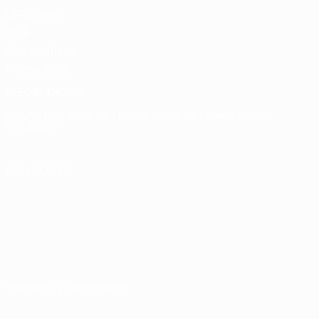
UEFA Men's
Club
Competitions
Memorabilia
ELEGIR IDIOMA
Español
English
Français
Deutsch
Русский
Español
Italiano
Português
SÍGANOS EN
Términos y condiciones