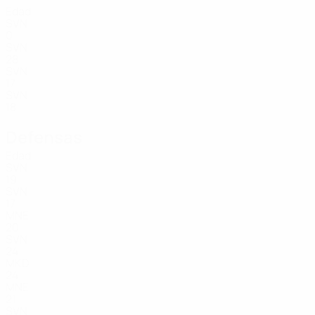
Edad
SVN
0
SVN
28
SVN
17
SVN
18
Defensas
Edad
SVN
19
SVN
17
MNE
20
SVN
24
MKD
24
MNE
21
SVN