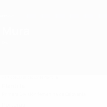
Saltar
al
contenido
principal
Home
Mura
ŽNK Mura
SVN
Partidos
Clasificaciones
Plantilla
Plantilla
Primera División femenina de Eslovenia
Porteras