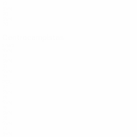
19
SVN
20
SVN
20
Centrocampistas
Edad
SVN
16
SVN
21
SVN
21
POL
27
SVN
18
SVN
18
SVN
16
SVN
19
SVN