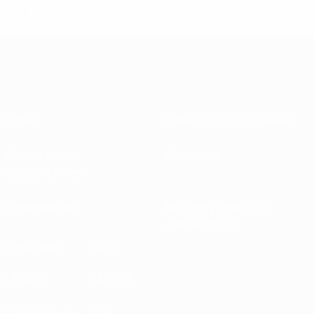
25
SVN
25
Sobre
Federaciones nacionales
Desarrollando
Desarrollo
competiciones
Sostenibilidad
Noticias y medios de
comunicación
DESCUBRE
MÁS
UEFA.tv
MyUEFA
Calendario de
UC3