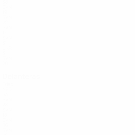
38
SVN
19
SVN
22
SVN
17
SVN
31
UKR
31
SVN
20
Delanteras
Edad
NED
33
SVN
28
SVN
18
SVN
26
SVN