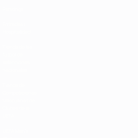
Rankings
Entradas /
Hospitalidad
Tienda de las
fútbol de
selecciones
nacionales
Tienda de
Competiciones
Masculinas de
Clubes de la
UEFA
UEFA Men's