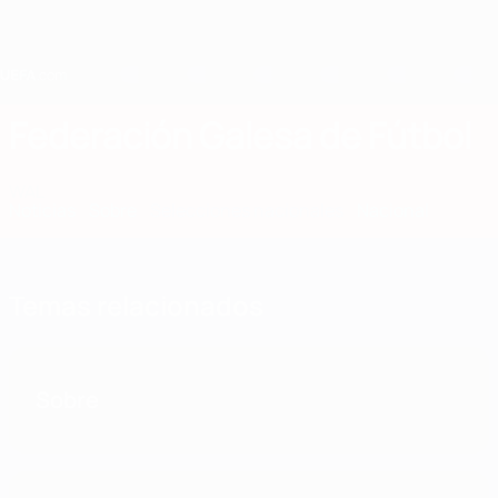
Saltar
al
contenido
principal
Home
Federación Galesa de Fútbol
WAL
Noticias
Sobre
Selecciones nacionales
Nacional
Temas relacionados
Sobre