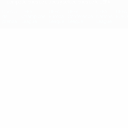
competiciones de clubes y selecciones de la UEFA.
Dossier
UEFA
UEFA
UEFA
UEFA
UEFA
de
Champions
Europa
Conference
Nations
EURO
prensa
League
League
League
League