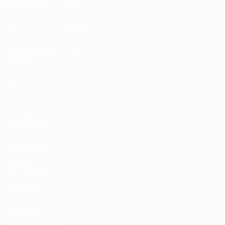
DESCUBRE
MÁS
UEFA.tv
MyUEFA
Calendario de
UC3
partidos
Rankings
Entradas /
Hospitalidad
Tienda de las
fútbol de
selecciones
nacionales
Tienda de
Competiciones