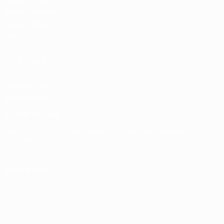
Masculinas de
Clubes de la
UEFA
UEFA Men's
Club
Competitions
Memorabilia
ELEGIR IDIOMA
Español
English
Français
Deutsch
Русский
Español
Italiano
Português
SÍGANOS EN