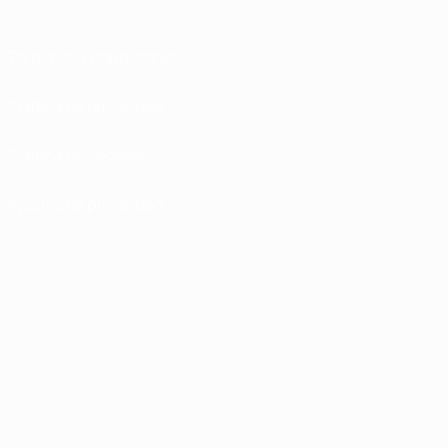
Términos y condiciones
Política de privacidad
Política de cookies
Ajustes de privacidad
© 1998-2026 UEFA. Todos los derechos reservados
La palabra UEFA, el logo de la UEFA y todas las marcas relacionadas con las
competiciones de la UEFA están protegidas por las marcas registradas y/o por
el copyright de UEFA. Se prohíbe el uso de estas marcas registradas para uso
comercial. El uso de UEFA.com significa la aceptación de sus Términos,
Condiciones y Política de Privacidad.