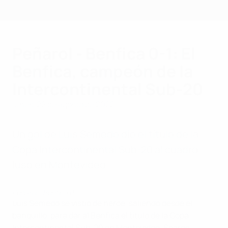
Saltar
al
contenido
principal
Peñarol - Benfica 0-1: El
Benfica, campeón de la
Intercontinental Sub-20
lunes, 22 de agosto de 2022
Un gol de Luis Semedo dio el título de la
Copa Intercontinental Sub-20 al cuadro
luso en Montevideo.
Peñarol - Benfica 0-1
Luis Semedo se vistió de héroe, saliendo desde el
banquillo, para dar al Benfica el título de la Copa
Intercontinental Sub-20 en Montevideo. Soares