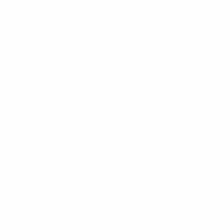
Soares salvó varias veces a los suyos
Getty Images
Así vivimos el Peñarol - Benfica