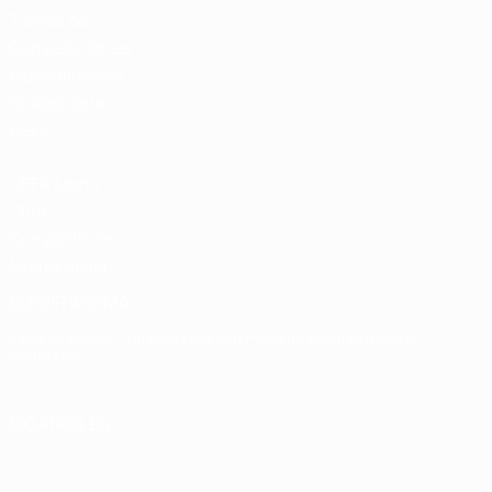
Tienda de
Competiciones
Masculinas de
Clubes de la
UEFA
UEFA Men's
Club
Competitions
Memorabilia
ELEGIR IDIOMA
Español
English
Français
Deutsch
Русский
Español
Italiano
Português
SÍGANOS EN