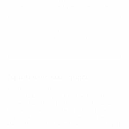
también fue uno de los protagonistas más destacados.
Momentos clave
65'
Ferreira estrelló un balón en la cruceta
70'
Luis Semedo mandó a la red el único gol del
partido
78'
Parada de Soares a Homenchenko
El partido en 60 segundos
Tanto Peñarol como Benfica saltaron al césped del
mítico Estadio Centenario de Montevideo con la
suficiente calma como para conocer las fortalezas y
debilidades de su rival, lo que derivó en un primer acto
muy igualado y sin apenas ocasiones. Solo Rossi,
atacante local, inquietó al Benfica con el único disparo