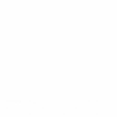
Semedo, tras marcar
Getty Images
Peñarol
: Rodríguez; Ferreira, González, Rodríguez, De
Ritis; García, Guisolfo (Ferreira, 74'); Rossi,
Homenchenko (Carrizo, 90'), Alonso (Mansilla, 80');