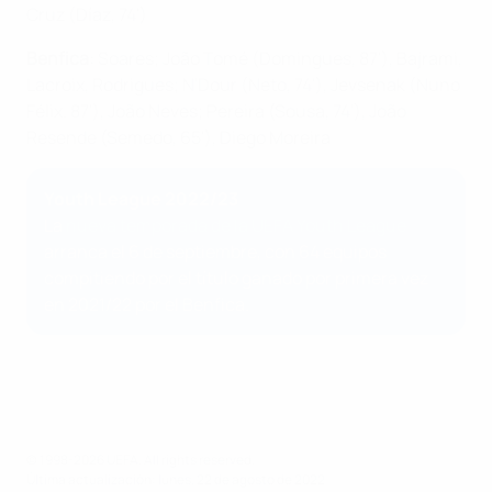
Cruz (Díaz, 74')
Benfica
: Soares; João Tomé (Domingues, 87'), Bajrami,
Lacroix, Rodrigues; N'Dour (Neto, 74'), Jevsenak (Nuno
Félix. 87'), João Neves; Pereira (Sousa, 74'), João
Resende (Semedo, 65'), Diego Moreira
Youth League 2022/23
La
nueva temporada de la UEFA Youth League
arranca el 6 de septiembre, con 64 equipos
compitiendo por el título ganado por primera vez
en 2021/22 por el Benfica.
© 1998-2026 UEFA. All rights reserved.
Última actualización: lunes, 22 de agosto de 2022