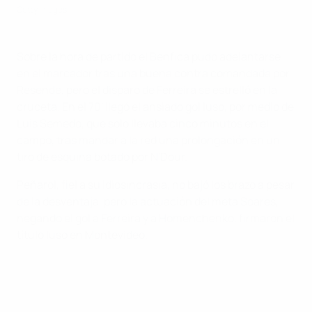
Getty Images
Sobre la hora de partido el Benfica pudo adelantarse
en el marcador tras una buena contra comandada por
Resende, pero el disparo de Ferreira se estrelló en la
cruceta. En el 70' llegó el ansiado gol luso, por medio de
Luis Semedo, que solo llevaba cinco minutos en el
campo, tras mandar a la red una prolongación en un
tiro de esquina botado por N'Dour.
Peñarol, fiel a su idiosincrasia, no bajó los brazo a pesar
de la desventaja, pero la actuación del meta Soares,
negando el gol a Ferreira y a Homenchenko, firmaron el
título luso en Montevideo.