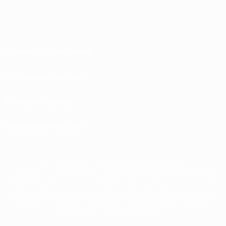
Términos y condiciones
Política de privacidad
Política de cookies
Ajustes de privacidad
© 1998-2026 UEFA. Todos los derechos reservados
La palabra UEFA, el logo de la UEFA y todas las marcas relacionadas con las
competiciones de la UEFA están protegidas por las marcas registradas y/o por
el copyright de UEFA. Se prohíbe el uso de estas marcas registradas para uso
comercial. El uso de UEFA.com significa la aceptación de sus Términos,
Condiciones y Política de Privacidad.