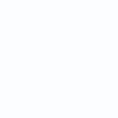
Partidos
Sorteos
Grupos
Datos
PÁGINAS WEB DE LA UEFA
UEFA.com
Fundación de la UEFA
ELEGIR IDIOMA
Español
English
Français
Deutsch
Русский
Español
Italiano
Privacidad
Términos y condiciones
Política de cookies
Ajustes de privacidad