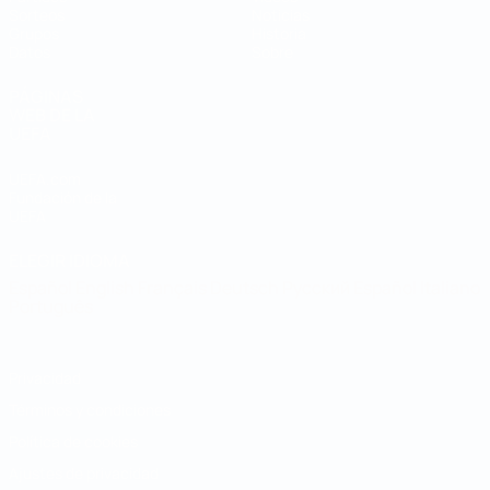
Sorteos
Noticias
Grupos
Historia
Datos
Sobre
PÁGINAS
WEB DE LA
UEFA
UEFA.com
Fundación de la
UEFA
ELEGIR IDIOMA
Español
English
Français
Deutsch
Русский
Español
Italiano
Português
Privacidad
Términos y condiciones
Política de cookies
Ajustes de privacidad