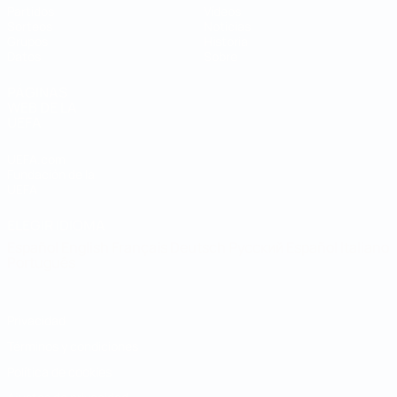
Partidos
Vídeos
Sorteos
Noticias
Grupos
Historia
Datos
Sobre
PÁGINAS
WEB DE LA
UEFA
UEFA.com
Fundación de la
UEFA
ELEGIR IDIOMA
Español
English
Français
Deutsch
Русский
Español
Italiano
Português
Privacidad
Términos y condiciones
Política de cookies