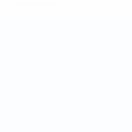
Últimas noticias
Copa de las Regiones
Partidos
Sorteos
Grupos
Datos
PÁGINAS WEB DE LA UEFA
UEFA.com
Fundación de la UEFA
ELEGIR IDIOMA
Español
English
Français
Deutsch
Русский
Español
Italiano
Privacidad