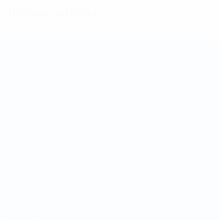
Últimas noticias
Copa de las Regiones
Partidos
Vídeos
Sorteos
Noticias
Grupos
Historia
Datos
Sobre
PÁGINAS
WEB DE LA
UEFA
UEFA.com
Fundación de la
UEFA
ELEGIR IDIOMA
Español
English
Français
Deutsch
Русский
Español
Italiano