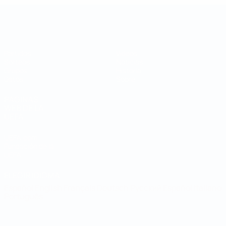
Copa de las Regiones
Partidos
Vídeos
Sorteos
Noticias
Grupos
Historia
Datos
Sobre
PÁGINAS
WEB DE LA
UEFA
UEFA.com
Fundación de la
UEFA
ELEGIR IDIOMA
Español
English
Français
Deutsch
Русский
Español
Italiano
Português