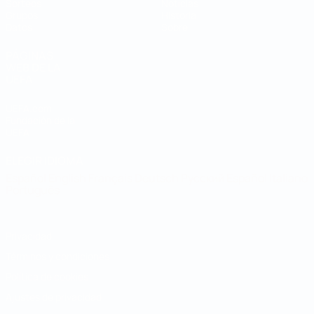
Sorteos
Noticias
Grupos
Historia
Datos
Sobre
PÁGINAS
WEB DE LA
UEFA
UEFA.com
Fundación de la
UEFA
ELEGIR IDIOMA
Español
English
Français
Deutsch
Русский
Español
Italiano
Português
Privacidad
Términos y condiciones
Política de cookies
Ajustes de privacidad