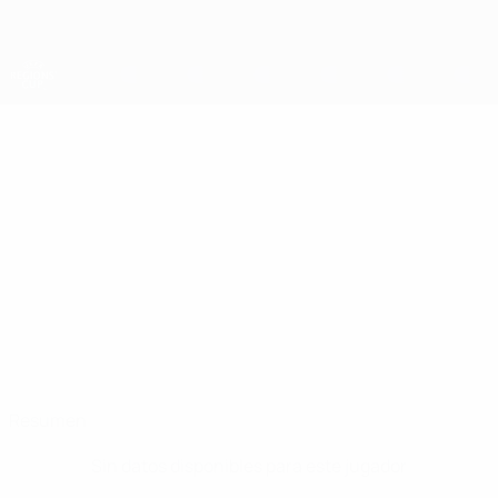
Saltar
al
contenido
principal
Copa de las Regiones
CAMERON
Cameron McCulloch Datos
MCCULLOCH
Central Scotland
Resumen
Sin datos disponibles para este jugador