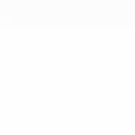
Saltar
al
contenido
principal
Copa de las Regiones
MANUELE
Manuele Macagno Datos
MACAGNO
Liguria
Resumen
Sin datos disponibles para este jugador