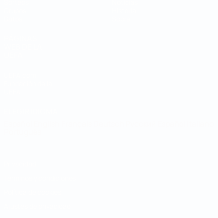
Sorteos
Noticias
Grupos
Historia
Datos
Sobre
PÁGINAS
WEB DE LA
UEFA
UEFA.com
Fundación de la
UEFA
ELEGIR IDIOMA
Español
English
Français
Deutsch
Русский
Español
Italiano
Português
Privacidad
Términos y condiciones
Política de cookies
Ajustes de privacidad