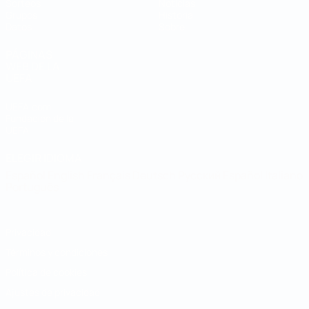
Sorteos
Noticias
Grupos
Historia
Datos
Sobre
PÁGINAS
WEB DE LA
UEFA
UEFA.com
Fundación de la
UEFA
ELEGIR IDIOMA
Español
English
Français
Deutsch
Русский
Español
Italiano
Português
Privacidad
Términos y condiciones
Política de cookies
Ajustes de privacidad