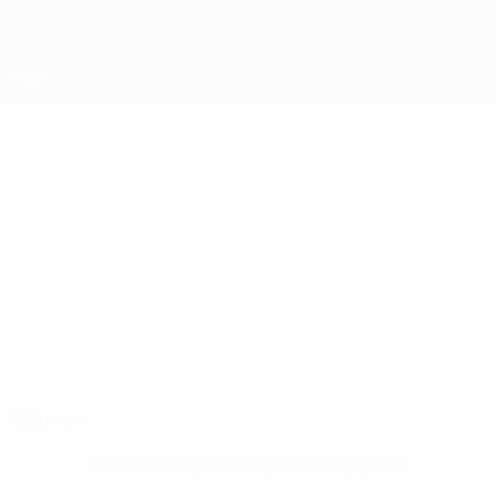
Saltar
al
contenido
principal
Copa de las Regiones
MUSTAFA
Mustafa Baran Datos
BARAN
Istanbul
Resumen
Sin datos disponibles para este jugador