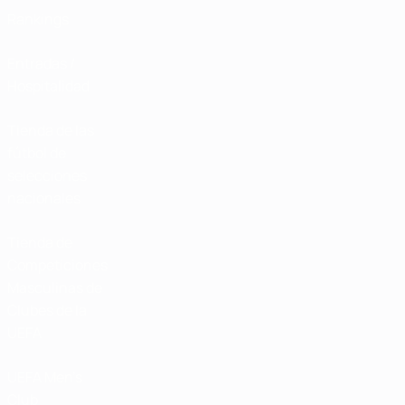
Rankings
Entradas /
Hospitalidad
Tienda de las
fútbol de
selecciones
nacionales
Tienda de
Competiciones
Masculinas de
Clubes de la
UEFA
UEFA Men's
Club