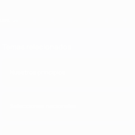
Saltar
al
contenido
principal
Home
Temas relacionados
Nuestros principios
Selecciones nacionales