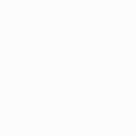
Tienda de las
fútbol de
selecciones
nacionales
Tienda de
Competiciones
Masculinas de
Clubes de la
UEFA
UEFA Men's
Club
Competitions
Memorabilia
ELEGIR IDIOMA