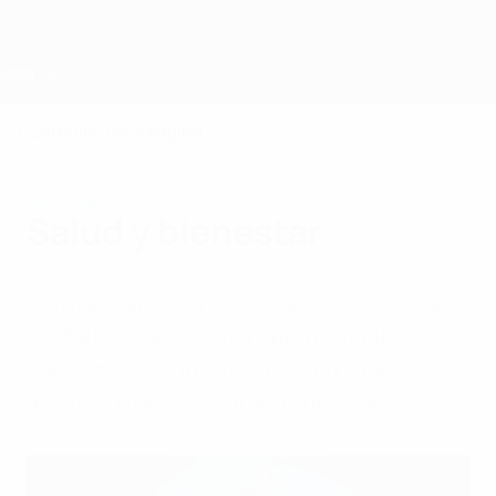
Saltar
al
contenido
principal
Home
Contenido de la página
Sociedad
Salud y bienestar
Aprovechamos la visibilidad y popularidad
del fútbol europeo para promover los
beneficios de un estilo de vida sano y
activo en todos los grupos de edad.