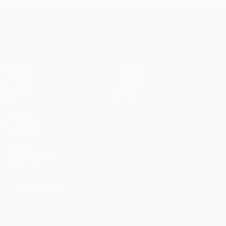
UEFA Champions League
Partidos
Equipos
UEFA.tv
Noticias
Sorteos
Historia
Gaming
Sobre
Datos
Tienda (clubes)
VISITE
TAMBIÉN
UEFA.com
Fundación de la
UEFA
ELEGIR IDIOMA
Español
English
Français
Deutsch
Русский
Español
Italiano
Português
العربية