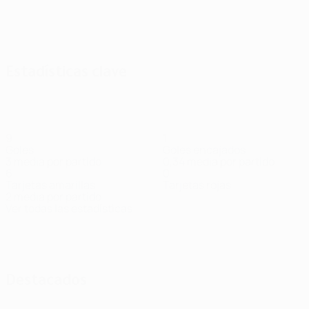
Estadísticas clave
9
1
Goles
Goles encajados
3 media por partido
0,34 media por partido
6
0
Tarjetas amarillas
Tarjetas rojas
2 media por partido
Ver todas las estadísticas
Plantilla
Abu Fani
Arnautović
Balov
Bruno
Bukari
C
Centrocampista
Delantero
Delantero
Centrocampista
De
Duarte
Delantero
Destacados