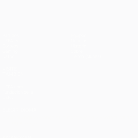
UEFA Champions League
Partidos
Equipos
UEFA.tv
Noticias
Sorteos
Historia
Gaming
Sobre
Datos
Tienda (clubes)
VISITE
TAMBIÉN
UEFA.com
Fundación de la
UEFA
ELEGIR IDIOMA
Español
English
Français
Deutsch
Русский
Español
Italiano
Português
العربية
SÍGANOS EN