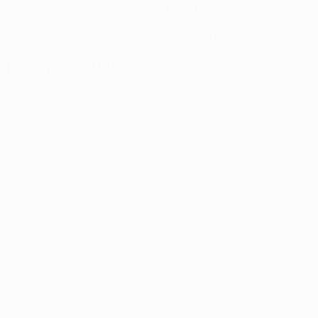
19/4/1989 (37)
192 cm
83 kg
ALTURA
PESO
Próximo partido
Todos los partidos
UEFA Champions League
mar 11 ago 2026
· Tercera fase de
clasificación
Noticias
00:41