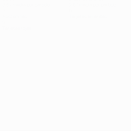
0,67 media por partido
2,67 media por partido
0
0
Asistencias
Tarjetas amarillas
0
Tarjetas rojas