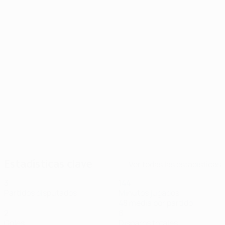
21/02/2024
Jugador del Partido: lo mejor de
Arnautović
Estadísticas clave
Ver todas las estadísticas
3
144
Partidos disputados
Minutos jugados
48 media por partido
2
8
Goles
Disparos totales