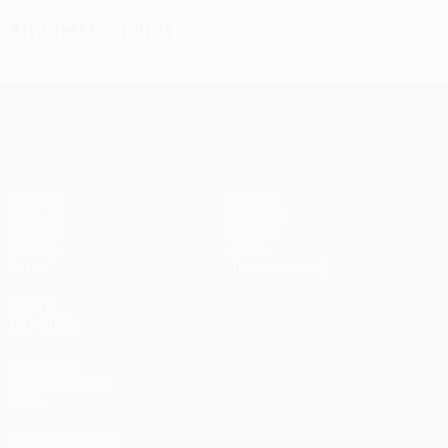
Amonestaciones
UEFA Champions League
Partidos
Equipos
UEFA.tv
Noticias
Sorteos
Historia
Gaming
Sobre
Datos
Tienda (clubes)
VISITE
TAMBIÉN
UEFA.com
Fundación de la
UEFA
ELEGIR IDIOMA