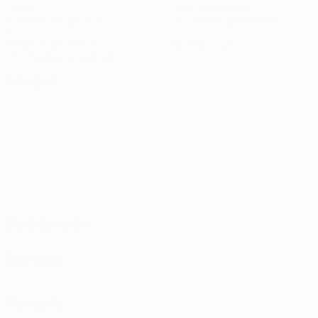
Goles
Goles encajados
2 media por partido
0,67 media por partido
5
0
Tarjetas amarillas
Tarjetas rojas
1,67 media por partido
Ataque
Distribución
Defensa
Portería