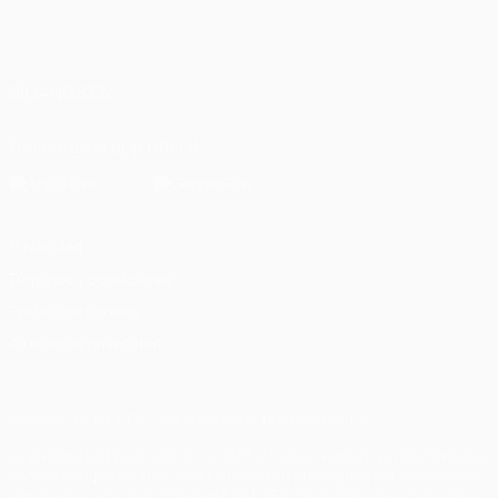
Español
English
Français
Deutsch
Русский
Español
Italiano
Português
العربية
SÍGANOS EN
Descarga la app oficial
Privacidad
Términos y condiciones
Política de cookies
Ajustes de privacidad
© 1998-2026 UEFA. Todos los derechos reservados
La palabra UEFA, el logo de la UEFA y todas las marcas relacionadas
con las competiciones de la UEFA están protegidas por las marcas
registradas y/o por el copyright de UEFA. Se prohíbe el uso de estas