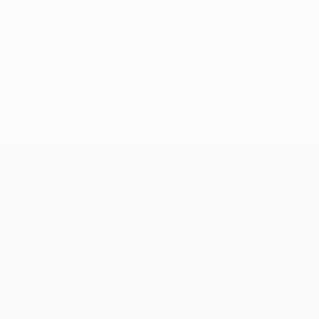
UEFA Champions League
Partidos
UEFA.tv
Sorteos
Gaming
Datos
VISITE TAMBIÉN