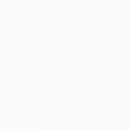
UEFA.com
Fundación de la UEFA
ELEGIR IDIOMA
Español
English
Français
Deutsch
Русский
Español
Italiano
SÍGANOS EN
Descarga la app oficial
Privacidad
Términos y condiciones
Política de cookies
Ajustes de privacidad