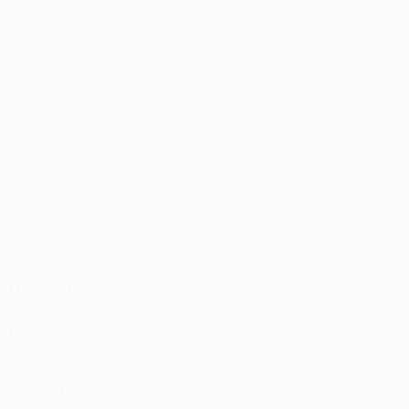
Goles
Goles encajados
1,34 media por partido
0,34 media por partido
5
0
Tarjetas amarillas
Tarjetas rojas
1,67 media por partido
Ataque
Distribución
Defensa
Portería