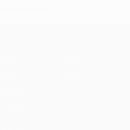
Amonestaciones
UEFA Champions League
Partidos
Equipos
UEFA.tv
Noticias
Sorteos
Historia
Gaming
Sobre
Datos
Tienda (clubes)
VISITE
TAMBIÉN
UEFA.com
Fundación de la
UEFA
ELEGIR IDIOMA