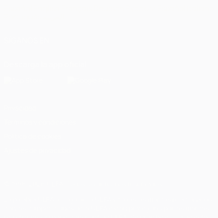
Español
English
Français
Deutsch
Русский
Español
Italiano
Português
العربية
SÍGANOS EN
Descarga la app oficial
Privacidad
Términos y condiciones
Política de cookies
Ajustes de privacidad
© 1998-2026 UEFA. Todos los derechos reservados
La palabra UEFA, el logo de la UEFA y todas las marcas relacionadas
con las competiciones de la UEFA están protegidas por las marcas
registradas y/o por el copyright de UEFA. Se prohíbe el uso de estas