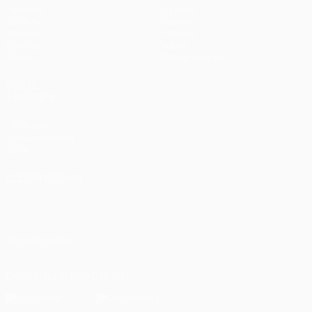
Partidos
Equipos
UEFA.tv
Noticias
Sorteos
Historia
Gaming
Sobre
Datos
Tienda (clubes)
VISITE
TAMBIÉN
UEFA.com
Fundación de la
UEFA
ELEGIR IDIOMA
Español
English
Français
Deutsch
Русский
Español
Italiano
Português
العربية
SÍGANOS EN
Descarga la app oficial