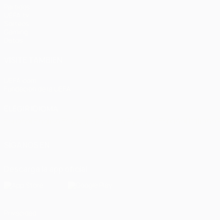
Partidos
UEFA.tv
Sorteos
Gaming
Datos
VISITE TAMBIÉN
UEFA.com
Fundación de la UEFA
ELEGIR IDIOMA
Español
English
Français
Deutsch
Русский
Español
Italiano
SÍGANOS EN
Descarga la app oficial
Privacidad