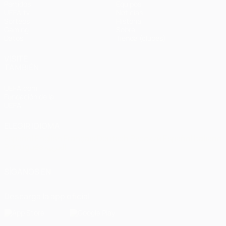
Partidos
Equipos
UEFA.tv
Noticias
Sorteos
Historia
Gaming
Sobre
Datos
Tienda (clubes)
VISITE
TAMBIÉN
UEFA.com
Fundación de la
UEFA
ELEGIR IDIOMA
Español
English
Français
Deutsch
Русский
Español
Italiano
Português
العربية
SÍGANOS EN
Descarga la app oficial