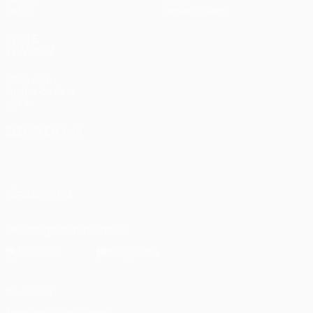
Datos
Tienda (clubes)
VISITE
TAMBIÉN
UEFA.com
Fundación de la
UEFA
ELEGIR IDIOMA
Español
English
Français
Deutsch
Русский
Español
Italiano
Português
العربية
SÍGANOS EN
Descarga la app oficial
Privacidad
Términos y condiciones