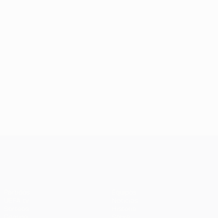
UEFA Champions League
Partidos
Equipos
UEFA.tv
Noticias
Sorteos
Historia
Gaming
Sobre