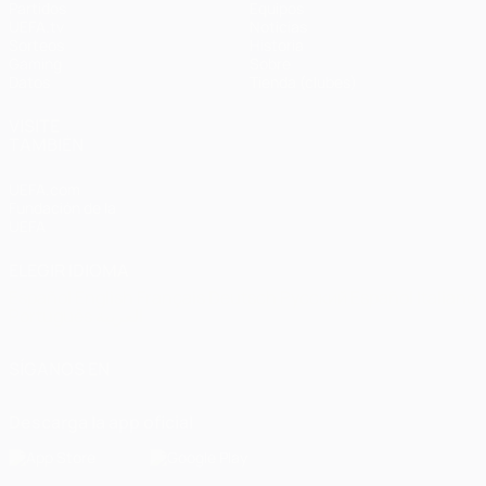
Partidos
Equipos
UEFA.tv
Noticias
Sorteos
Historia
Gaming
Sobre
Datos
Tienda (clubes)
VISITE
TAMBIÉN
UEFA.com
Fundación de la
UEFA
ELEGIR IDIOMA
Español
English
Français
Deutsch
Русский
Español
Italiano
Português
العربية
SÍGANOS EN
Descarga la app oficial