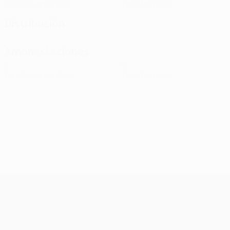
Tarjetas amarillas
Tarjetas rojas
Distribución
Amonestaciones
0
0
Tarjetas amarillas
Tarjetas rojas
UEFA Champions League