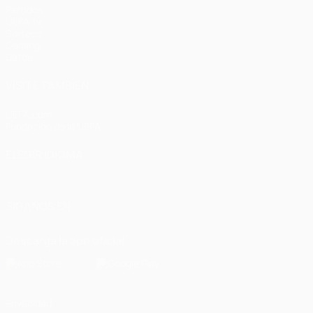
Partidos
UEFA.tv
Sorteos
Gaming
Datos
VISITE TAMBIÉN
UEFA.com
Fundación de la UEFA
ELEGIR IDIOMA
Español
English
Français
Deutsch
Русский
Español
Italiano
SÍGANOS EN
Descarga la app oficial
Privacidad