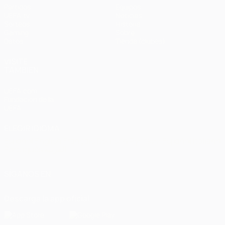
Partidos
Equipos
UEFA.tv
Noticias
Sorteos
Historia
Gaming
Sobre
Datos
Tienda (clubes)
VISITE
TAMBIÉN
UEFA.com
Fundación de la
UEFA
ELEGIR IDIOMA
Español
English
Français
Deutsch
Русский
Español
Italiano
Português
العربية
SÍGANOS EN
Descarga la app oficial