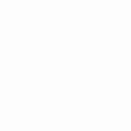
Partidos
Equipos
UEFA.tv
Noticias
Sorteos
Historia
Gaming
Sobre
Datos
Tienda (clubes)
VISITE
TAMBIÉN
UEFA.com
Fundación de la
UEFA
ELEGIR IDIOMA
Español
English
Français
Deutsch
Русский
Español
Italiano
Português
العربية
SÍGANOS EN
Descarga la app oficial