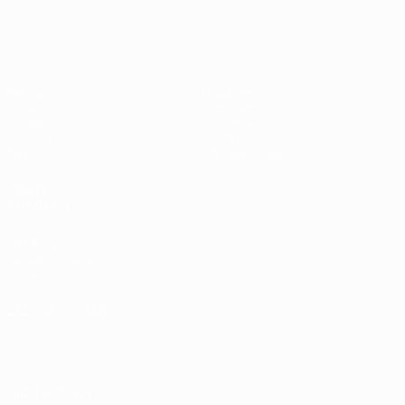
UEFA Champions League
Thierry
Henry
Partidos
Equipos
UEFA.tv
Noticias
Sorteos
Historia
Gaming
Sobre
Datos
Tienda (clubes)
VISITE
TAMBIÉN
UEFA.com
Fundación de la
UEFA
ELEGIR IDIOMA
Español
English
Français
Deutsch
Русский
Español
Italiano
Português
العربية
SÍGANOS EN