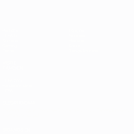
UEFA Champions League
Thierry
Henry
Partidos
Equipos
UEFA.tv
Noticias
Sorteos
Historia
Gaming
Sobre
Datos
Tienda (clubes)
VISITE
TAMBIÉN
UEFA.com
Fundación de la
UEFA
ELEGIR IDIOMA
Español
English
Français
Deutsch
Русский
Español
Italiano
Português
العربية
SÍGANOS EN