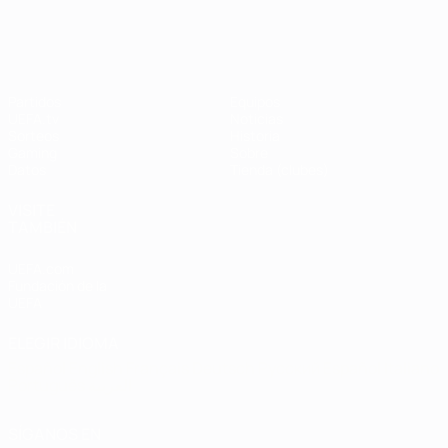
UEFA Champions League
Thierry
Henry
Partidos
Equipos
UEFA.tv
Noticias
Sorteos
Historia
Gaming
Sobre
Datos
Tienda (clubes)
VISITE
TAMBIÉN
UEFA.com
Fundación de la
UEFA
ELEGIR IDIOMA
Español
English
Français
Deutsch
Русский
Español
Italiano
Português
العربية
SÍGANOS EN