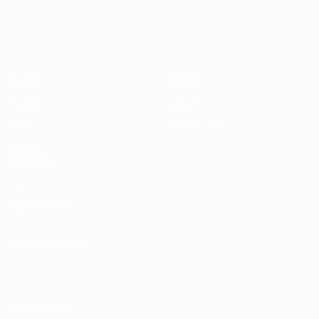
UEFA Champions League
Thierry
Henry
Partidos
Equipos
UEFA.tv
Noticias
Sorteos
Historia
Gaming
Sobre
Datos
Tienda (clubes)
VISITE
TAMBIÉN
UEFA.com
Fundación de la
UEFA
ELEGIR IDIOMA
Español
English
Français
Deutsch
Русский
Español
Italiano
Português
العربية
SÍGANOS EN