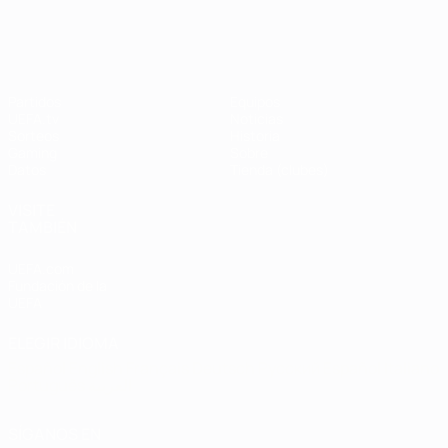
UEFA Champions League
Thierry
Henry
Partidos
Equipos
UEFA.tv
Noticias
Sorteos
Historia
Gaming
Sobre
Datos
Tienda (clubes)
VISITE
TAMBIÉN
UEFA.com
Fundación de la
UEFA
ELEGIR IDIOMA
Español
English
Français
Deutsch
Русский
Español
Italiano
Português
العربية
SÍGANOS EN