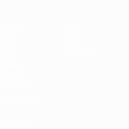
UEFA Champions League
Thierry
Henry
Partidos
Equipos
UEFA.tv
Noticias
Sorteos
Historia
Gaming
Sobre
Datos
Tienda (clubes)
VISITE
TAMBIÉN
UEFA.com
Fundación de la
UEFA
ELEGIR IDIOMA
Español
English
Français
Deutsch
Русский
Español
Italiano
Português
العربية
SÍGANOS EN