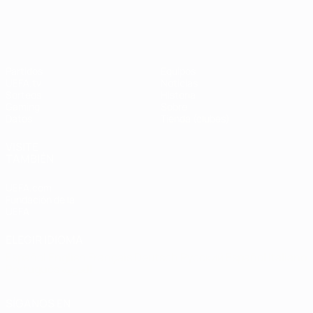
UEFA Champions League
Thierry
Henry
Partidos
Equipos
UEFA.tv
Noticias
Sorteos
Historia
Gaming
Sobre
Datos
Tienda (clubes)
VISITE
TAMBIÉN
UEFA.com
Fundación de la
UEFA
ELEGIR IDIOMA
Español
English
Français
Deutsch
Русский
Español
Italiano
Português
العربية
SÍGANOS EN