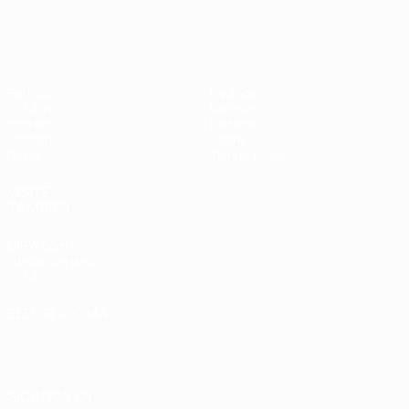
UEFA Champions League
Thierry
Henry
Partidos
Equipos
UEFA.tv
Noticias
Sorteos
Historia
Gaming
Sobre
Datos
Tienda (clubes)
VISITE
TAMBIÉN
UEFA.com
Fundación de la
UEFA
ELEGIR IDIOMA
Español
English
Français
Deutsch
Русский
Español
Italiano
Português
العربية
SÍGANOS EN